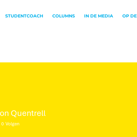
STUDENTCOACH
COLUMNS
IN DE MEDIA
OP DE
on Quentrell
0
Volgen