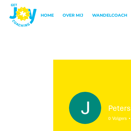
HOME
OVER MIJ
WANDELCOACH
Peters
0
Volgers
Profiel