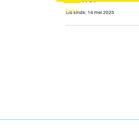
Profile
Lid sinds: 14 mei 2025
Caroline de Bruin
Wandel & Studenten Coac