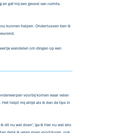
ig en gaf mij een gevoel van ruimte,
e zou kunnen helpen. Ondertussen ben ik
pbeurend.
 keertje wandelen om dingen op een
t onderwerpen voorbij komen waar velen
t helpt mij altijd als ik dan de tips in
k dit nu wel doen’, ‘ga ik hier nu wel iets
aten denk ik velen maar voortduren, ook