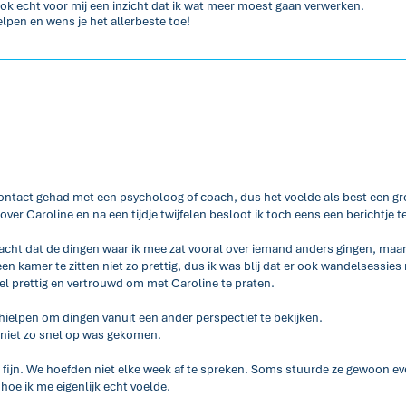
k echt voor mij een inzicht dat ik wat meer moest gaan verwerken.
elpen en wens je het allerbeste toe!
 contact gehad met een psycholoog of coach, dus het voelde als best een g
ver Caroline en na een tijdje twijfelen besloot ik toch eens een berichtje t
cht dat de dingen waar ik mee zat vooral over iemand anders gingen, maar 
en kamer te zitten niet zo prettig, dus ik was blij dat er ook wandelsessies
el prettig en vertrouwd om met Caroline te praten.
 hielpen om dingen vanuit een ander perspectief te bekijken.
f niet zo snel op was gekomen.
 fijn. We hoefden niet elke week af te spreken. Soms stuurde ze gewoon ev
 hoe ik me eigenlijk echt voelde.