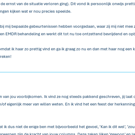
e ernst van de situatie verloren ging). Dit vond ik persoonlijk onwijs prett
ingen kijken wat er nou precies speelde.
h bij mij bepaalde gebeurtenissen hebben voorgedaan, waar zij mij niet me
een EMDR behandeling en werkt dit tot nu toe ontzettend bevrijdend en o
mdat ik haar zo prettig vind en ga ik graag zo nu en dan met haar nog een
preken!
n van jou voorbijkomen. Ik vind ze nog steeds pakkend geschreven, jij laa
eigenlijk meer van willen weten. En ik vind het een feest der herkenning. He
 ik dus niet de enige ben met bijvoorbeeld het gevoel, ‘Kan ik dit wel’, ‘zou i
derwerpen zijn de kracht van jouw columns. Deze zaken lijken ‘gewoon’ en l