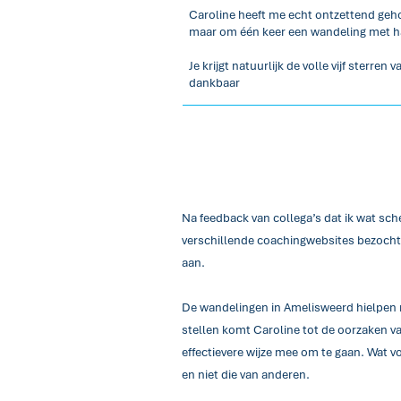
Caroline heeft me echt ontzettend gehol
maar om één keer een wandeling met h
Je krijgt natuurlijk de volle vijf sterr
dankbaar
Na feedback van collega’s dat ik wat sc
verschillende coachingwebsites bezocht 
aan.
De wandelingen in Amelisweerd hielpen mij
stellen komt Caroline tot de oorzaken v
effectievere wijze mee om te gaan. Wat vo
en niet die van anderen.