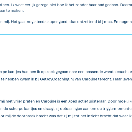
pen. Ik weet eerlijk gezegd niet hoe ik het zonder haar had gedaan. Daarom
aar te maken.
en van mij. Het gaat nog steeds super goed, dus ontzettend blij mee. En nogma
herpe kantjes had ben ik op zoek gegaan naar een passende wandelcoach om 
te hebben kwam ik bij GetJoyCoaching.nl van Caroline terecht. Haar levens
 met vrijer praten en Caroline is een goed actief luisteraar. Door moeilijk
an de scherpe kantjes en draagt zij oplossingen aan om de triggermomente
or mij de doorbraak bracht was dat zij mij tot het inzicht bracht dat waar 