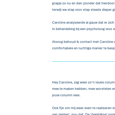
grapje zo nu en dan (zonder dat hierdoor d
terwijl we stap voor stap steeds dieper g
Caroline analyseerde al gauw dat er zic
in behandeling bij een psycholoog voor 
Alsnog behoud ik contact met Caroline o
comfortabele en luchtige manier te bes
Hey Caroline, zag weer zo’n leuke colum
mee te maken hebben, mee worstelen en/of 
jouw column lees.
Ook fijn om mij weer even te realiseren dat
van zeggen’, nou dat. De ‘dagelijkse’ on