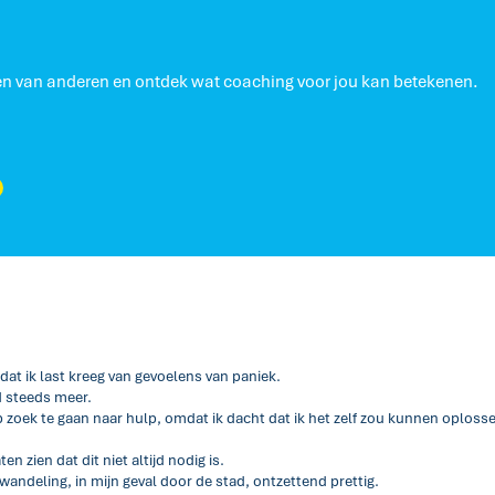
ngen van anderen en ontdek wat coaching voor jou kan betekenen.
at ik last kreeg van gevoelens van paniek.
d steeds meer.
p zoek te gaan naar hulp, omdat ik dacht dat ik het zelf zou kunnen oploss
n zien dat dit niet altijd nodig is.
wandeling, in mijn geval door de stad, ontzettend prettig.