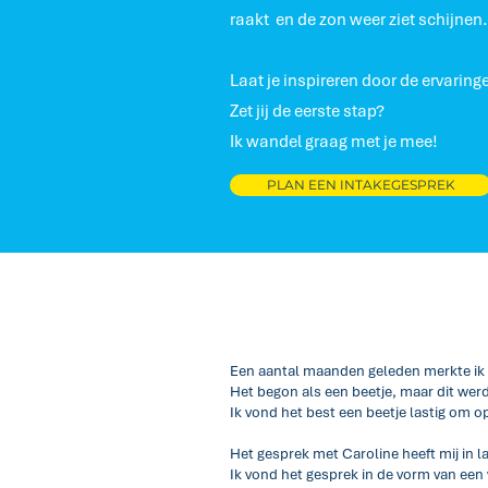
raakt en de zon weer ziet schijnen.
Laat je inspireren door de ervari
Zet jij de eerste stap?
Ik wandel graag met je mee!
PLAN EEN INTAKEGESPREK
Een aantal maanden geleden merkte ik d
Het begon als een beetje, maar dit wer
Ik vond het best een beetje lastig om o
Het gesprek met Caroline heeft mij in late
Ik vond het gesprek in de vorm van een 