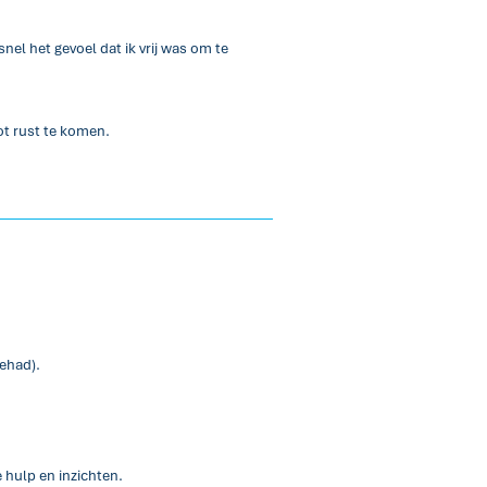
nel het gevoel dat ik vrij was om te
ot rust te komen.
gehad).
.
 hulp en inzichten.