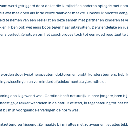
m werd getriggerd door de lat die ik mijzelf en anderen oplegde met name 
kzelf wat mee doen als ik de keuze daarvoor maakte. Hoewel ik nuchter aan
eid te nemen van een reële lat en deze samen met partner en kinderen te v
jk en ik ben ook wel eens boos tegen haar uitgevallen. De vriendelijke en r
lgens perfect geholpen om het coachproces toch tot een goed resultaat te 
 worden door fysiotherapeuten, doktoren en praktijkondersteuners, heb ik
ingswisselingen en verminderde fysieke/mentale gezondheid.
aring dan ik gewend was. Caroline heeft natuurlijk in haar jongere jaren b
aast ga je lekker wandelen in de natuur of stad, in tegenstelling tot het z
t bij mijn voorgaande ervaringen de norm was.
zettend verfrissend. Ze maakte bij mij alles niet zo zwaar en liet alles lekk