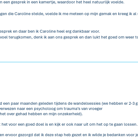
dan een gesprek in een kamertje, waardoor het heel natuurlijk voelde.
gen die Caroline stelde, voelde ik me meteen op mijn gemak en kreeg ik al s
esprek en daar ben ik Caroline heel erg dankbaar voor.
 voel terugkomen, denk ik aan ons gesprek en dan lukt het goed om weer t
tijd een paar maanden geleden tijdens de wandelsessies (we hebben er 2-3 
orverwezen naar een psycholoog om trauma’s van vroeger
 het over gehad hebben en mijn onzekerheid).
het voor een goed doel is en kijk er ook naar uit om het op te gaan lossen
ervoor gezorgd dat ik deze stap heb gezet en ik wilde je bedanken voor je