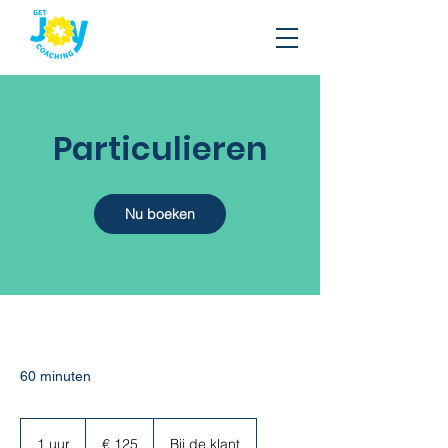
Particulieren
Nu boeken
60 minuten
125
euro
1 uur
1
€ 125
Bij de klant