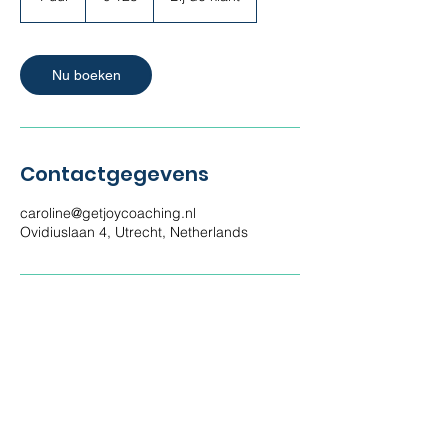
u
u
Nu boeken
Contactgegevens
caroline@getjoycoaching.nl
Ovidiuslaan 4, Utrecht, Netherlands
Caroline de Bruin
Wandel & Studenten Coach
Ovidiuslaan 4 , 3584 AW Utrecht