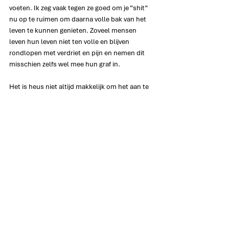
voeten. Ik zeg vaak tegen ze goed om je “shit” 
nu op te ruimen om daarna volle bak van het 
leven te kunnen genieten. Zoveel mensen 
leven hun leven niet ten volle en blijven 
rondlopen met verdriet en pijn en nemen dit 
misschien zelfs wel mee hun graf in.
Het is heus niet altijd makkelijk om het aan te 
gaan en het kan een pijnlijk en verdrietig 
proces zijn, maar het maakt wel dat je 
uiteindelijk vrijer en blijer in het leven komt te 
staan.
Stap 1 is Bewustwording, stap 2 is Het 
aangaan, stap 3 is Het opruimen en dan….
Met frisse moed vooral “Gewoon Doorlopen” 
en genieten van al het moois dat op je pad 
komt.