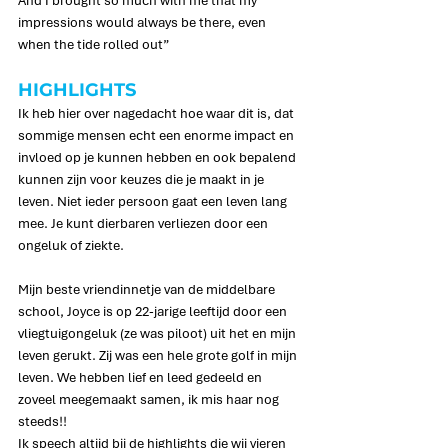
And I brought so much with
me that my 
impressions would always be there, even 
when the tide rolled out”
HIGHLIGHTS
Ik heb hier over nagedacht hoe waar dit is, dat 
sommige mensen echt een enorme impact en 
invloed op je kunnen hebben en ook bepalend 
kunnen zijn voor keuzes die je maakt in je 
leven. Niet ieder persoon gaat een leven lang 
mee. Je kunt dierbaren verliezen door een 
ongeluk of ziekte.
Mijn beste vriendinnetje van de middelbare 
school, Joyce is op 22-jarige leeftijd door een 
vliegtuigongeluk (ze was piloot) uit het en mijn 
leven gerukt. Zij was een hele grote golf in mijn 
leven. We hebben lief en leed gedeeld en 
zoveel meegemaakt samen, ik mis haar nog 
steeds!!
Ik speech altijd bij de highlights die wij vieren 