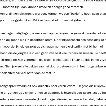
ouders, eronder staan de kinderen in volgorde van geboorte in de kindbak
zou moeten zijn, dan kunnen liefde en energie goed stromen. 
n of dingen die gezegd worden, kunnen we een “bakje” te hoog gaan staa
kjes omhooggetrokken. Dit kan bewust of onbewust gebeuren. 
g heel regelmatig tegen, ik merk aan opmerkingen die gemaakt worden of wo
 op de goede plek in de fontein staat. Door bijvoorbeeld een scheiding of o
ntwoordelijkheid en zorg op zich gaan nemen die eigenlijk niet bij hem of h
and die de jongste is in een gezin van best veel broers en zussen. Ze heeft
lijkheid op zich genomen, die eigenlijk niet past bij haar positie in het ge
an: “Ben je weer alle bakjes aan het doorploeteren om in het hoogste bakje 
t ook allemaal veel beter dan de rest…” 
achgesprek waarin dit ook duidelijk naar voren kwam.  Degene die ik sprak h
id en zorgen op zich genomen en daarmee is letterlijk een zware last op h
nlang een verantwoordelijkheid dragen die niet van ons is kan dat, behalv
aan zorgen. Dingen die we niet oplossen, niet aangaan kunnen letterlijk in 