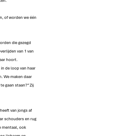
ken. 
n, of worden we één 
orden die gezegd 
verlijden van 1 van 
aar hoort. 
 in de loop van haar 
zin. We maken daar 
te gaan staan?” Zij 
eeft van jongs af 
aar schouders en rug 
e mentaal, ook 
ons lichaam en 