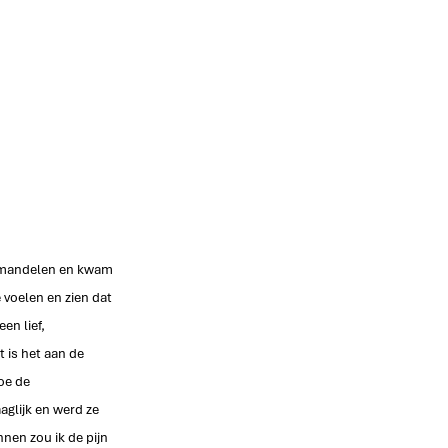
 amandelen en kwam 
 voelen en zien dat 
en lief, 
 is het aan de 
oe de 
glijk en werd ze 
nen zou ik de pijn 