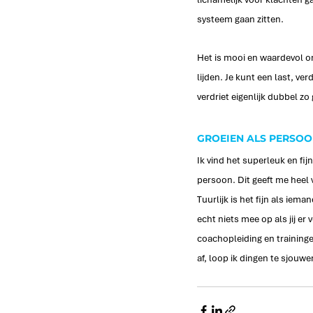
systeem gaan zitten. 
Het is mooi en waardevol om
lijden. Je kunt een last, ve
verdriet eigenlijk dubbel zo 
GROEIEN ALS PERSO
Ik vind het superleuk en fij
persoon. Dit geeft me heel 
Tuurlijk is het fijn als iema
echt niets mee op als jij er
coachopleiding en trainingen
af, loop ik dingen te sjouwen