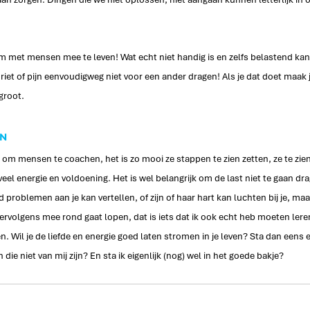
 met mensen mee te leven! Wat echt niet handig is en zelfs belastend kan 
rdriet of pijn eenvoudigweg niet voor een ander dragen! Als je dat doet maak j
groot. 
ON
n om mensen te coachen, het is zo mooi ze stappen te zien zetten, ze te zien
veel energie en voldoening. Het is wel belangrijk om de last niet te gaan dr
nd problemen aan je kan vertellen, of zijn of haar hart kan luchten bij je, maa
 vervolgens mee rond gaat lopen, dat is iets dat ik ook echt heb moeten leren
. Wil je de liefde en energie goed laten stromen in je leven? Sta dan eens ev
 die niet van mij zijn? En sta ik eigenlijk (nog) wel in het goede bakje? 