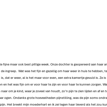
e fijne maar ook best pittige week. Onze dochter is geopereerd aan haar
 de ingreep.  Wat was het fijn en gezellig om haar weer in huis te hebben, te
is, dat er weer, al is het maar voor even, een extra kamertje gevuld is. Ze is e
n en het was fijn om er voor haar te zijn en voor haar te kunnen zorgen. Wat
 naar om je kind, waar je zoveel van houdt, zo’n pijn te zien lijden en af en t
ar ogen. Ondanks grote hoeveelheden pijnstilling, was de pijn soms ondraa
ijn. Het breekt mijn moederhart en ik zei tegen haar lieverd als het zou kun