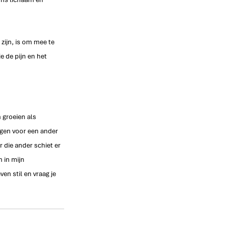
zijn, is om mee te 
e de pijn en het 
 groeien als 
agen voor een ander 
r die ander schiet er 
 in mijn 
en stil en vraag je 