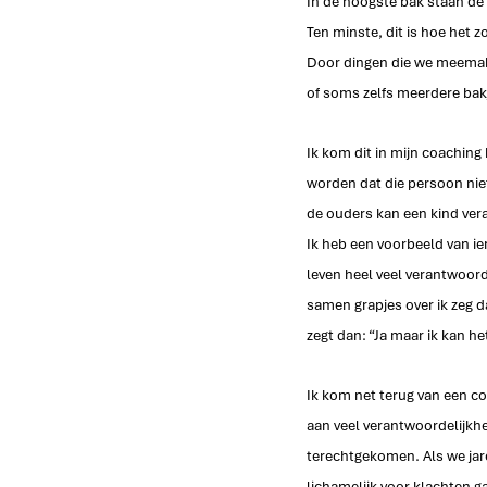
In de hoogste bak staan de 
Ten minste, dit is hoe het 
Door dingen die we meemake
of soms zelfs meerdere ba
Ik kom dit in mijn coachin
worden dat die persoon niet
de ouders kan een kind vera
Ik heb een voorbeeld van iem
leven heel veel verantwoorde
samen grapjes over ik zeg d
zegt dan: “Ja maar ik kan he
Ik kom net terug van een co
aan veel verantwoordelijkhe
terechtgekomen. Als we jare
lichamelijk voor klachten g