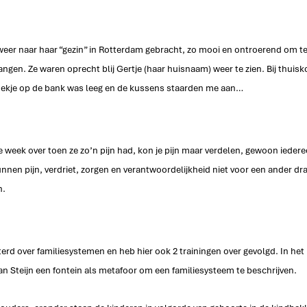
er naar haar “gezin” in Rotterdam gebracht, zo mooi en ontroerend om te 
en. Ze waren oprecht blij Gertje (haar huisnaam) weer te zien. Bij thuisk
hoekje op de bank was leeg en de kussens staarden me aan…
e week over toen ze zo’n pijn had, kon je pijn maar verdelen, gewoon iedere
unnen pijn, verdriet, zorgen en verantwoordelijkheid niet voor een ander dr
. 
terd over familiesystemen en heb hier ook 2 trainingen over gevolgd. In het
van Steijn een fontein als metafoor om een familiesysteem te beschrijven. 