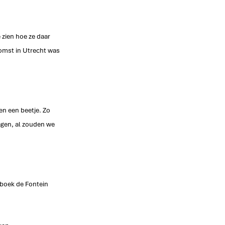
zien hoe ze daar 
omst in Utrecht was 
en een beetje. Zo 
agen, al zouden we 
 boek de Fontein 